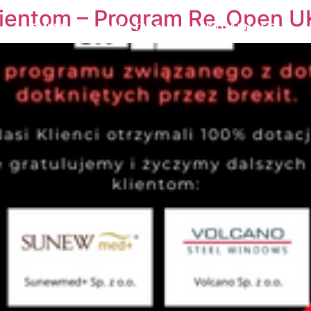
lientom – Program Re_Open U
O NAS
OFERTA
AKTUALNOŚCI