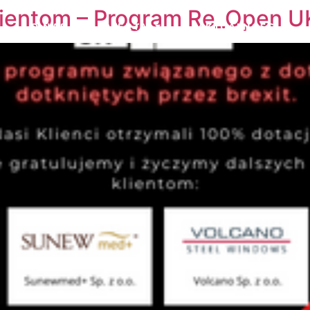
lientom – Program Re_Open U
O NAS
OFERTA
AKTUALNOŚCI