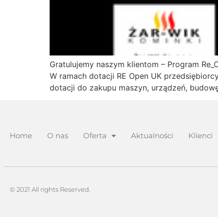
Gratulujemy naszym klientom – Program Re_
W ramach dotacji RE Open UK przedsiębiorc
dotacji do zakupu maszyn, urządzeń, budowę
Home
O nas
Oferta
Aktualności
Klienci
© 2021 All rights Reserved.